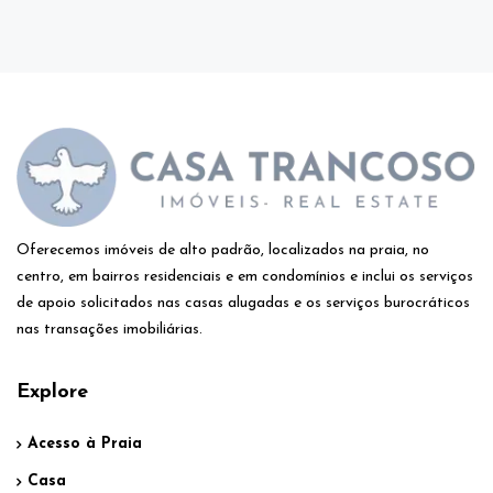
Oferecemos imóveis de alto padrão, localizados na praia, no
centro, em bairros residenciais e em condomínios e inclui os serviços
de apoio solicitados nas casas alugadas e os serviços burocráticos
nas transações imobiliárias.
Explore
Acesso à Praia
Casa