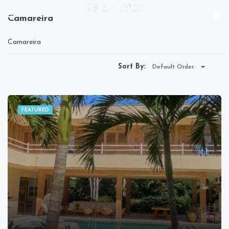
Camareira
Camareira
Sort By:
Default Order
FEATURED