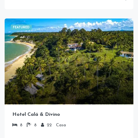
FEATURED
Hotel Calá & Divino
8
8
22
Casa