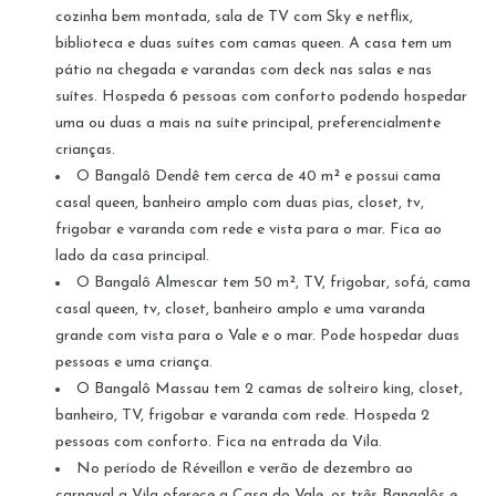
cozinha bem montada, sala de TV com Sky e netflix,
biblioteca e duas suítes com camas queen. A casa tem um
pátio na chegada e varandas com deck nas salas e nas
suítes. Hospeda 6 pessoas com conforto podendo hospedar
uma ou duas a mais na suíte principal, preferencialmente
crianças.
O Bangalô Dendê tem cerca de 40 m² e possui cama
casal queen, banheiro amplo com duas pias, closet, tv,
frigobar e varanda com rede e vista para o mar. Fica ao
lado da casa principal.
O Bangalô Almescar tem 50 m², TV, frigobar, sofá, cama
casal queen, tv, closet, banheiro amplo e uma varanda
grande com vista para o Vale e o mar. Pode hospedar duas
pessoas e uma criança.
O Bangalô Massau tem 2 camas de solteiro king, closet,
banheiro, TV, frigobar e varanda com rede. Hospeda 2
pessoas com conforto. Fica na entrada da Vila.
No período de Réveillon e verão de dezembro ao
carnaval a Vila oferece a Casa do Vale, os três Bangalôs e