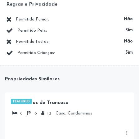
Regras e Privacidade
Não
Permitido Fumar:
Sim
Permitido Pets:
Não
Permitido Festas:
Sim
Permitido Crianças:
Propriedades Similares
R$
8.000,00
/Diária
FEATURED
Casa Altos de Trancoso
6
6
12
Casa, Condomínios