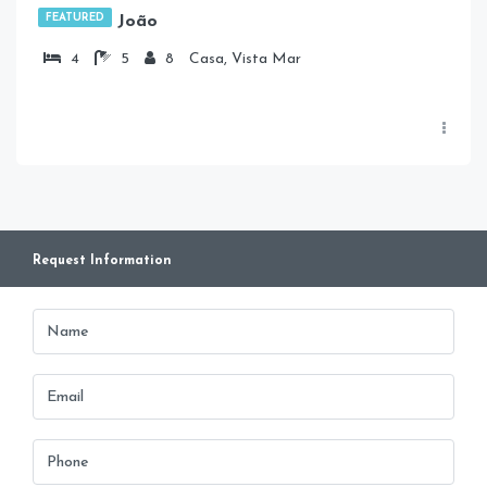
FEATURED
Casa do João
4
5
8
Casa, Vista Mar
Request Information