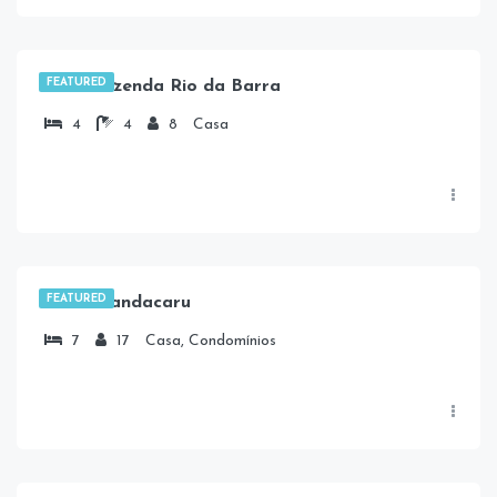
R$
11.000,00
/5 Dias
FEATURED
Casa Fazenda Rio da Barra
4
4
8
Casa
FEATURED
Casa Mandacaru
7
17
Casa, Condomínios