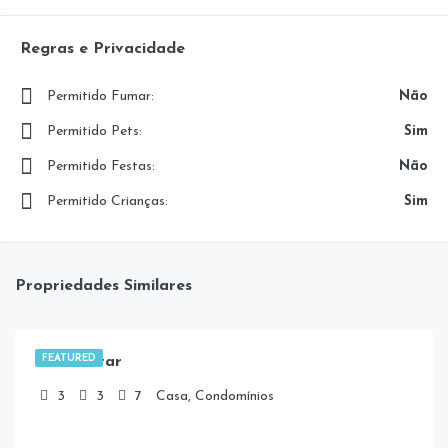
Regras e Privacidade
Permitido Fumar:
Não
Permitido Pets:
Sim
Permitido Festas:
Não
Permitido Crianças:
Sim
Propriedades Similares
R$
4.000,00
/Diária
FEATURED
Casa Altar
3
3
7
Casa, Condomínios