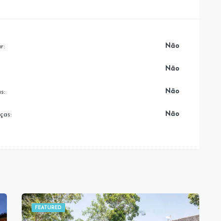
Não
r:
Não
Não
s:
Não
ças:
FEATURED