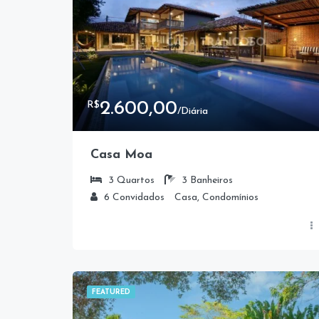
2.600,00
R$
/Diária
Casa Moa
3
Quartos
3
Banheiros
6
Convidados
Casa, Condomínios
FEATURED