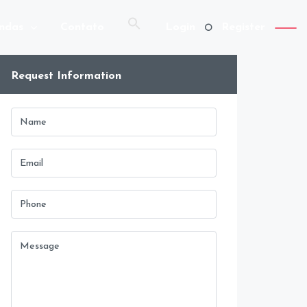
ndas
Contato
Login
Register
Request Information