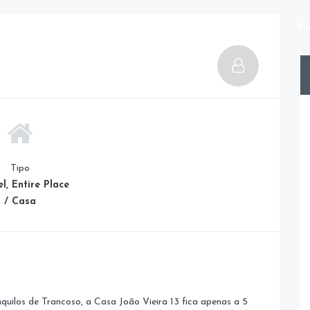
Home
Grupo Divino
Aluguel
Ve
Tipo
l, Entire Place
/ Casa
quilos de Trancoso, a Casa João Vieira 13 fica apenas a 5