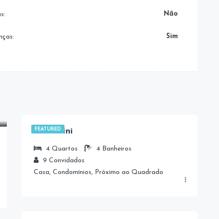
Não
s:
Sim
nças:
Casa Pini
FEATURED
4
Quartos
4
Banheiros
9
Convidados
Casa, Condomínios, Próximo ao Quadrado
3.500,00
R$
/Diária