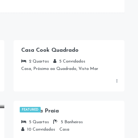
Casa Cook Quadrado
2
Quartos
5
Convidados
Casa, Próximo ao Quadrado, Vista Mar
15.870,00
R$
/Diária
Casa da Praia
FEATURED
5
Quartos
5
Banheiros
10
Convidados
Casa