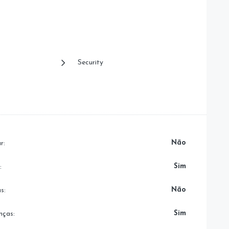
Security
Não
r:
Sim
:
Não
s:
Sim
nças: